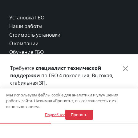
Установка ГБО
Наши работы
Стоимость установки
О компании
Обучение ГБО
Контакты
Требуется
специалист технической
Карта сайта
поддержки
по ГБО 4 поколения. Высокая,
Политика конфиденциальности
стабильная ЗП.
Политика cookie
Отправьте своё резюме в форме ниже 👇
Мы используем файлы cookie для аналитики и улучшения
работы сайта. Нажимая «Принять», вы соглашаетесь с их
Откликнуться на вакансию
использованием.
Принять
Подробнее