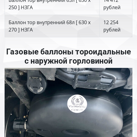
Баллон тор внутренний 63л [ 630 х
14 412
250 ] НЗГА
рублей
Баллон тор внутренний 68л [ 630 х
12 254
270 ] НЗГА
рублей
Газовые баллоны тороидальные
с наружной горловиной