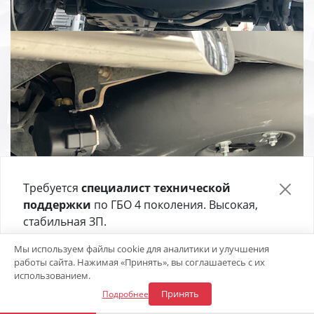
Требуется
специалист технической
поддержки
по ГБО 4 поколения. Высокая,
стабильная ЗП.
Отправьте своё резюме в форме ниже 👇
Мы используем файлы cookie для аналитики и улучшения
работы сайта. Нажимая «Принять», вы соглашаетесь с их
Откликнуться на вакансию
использованием.
Принять
Подробнее