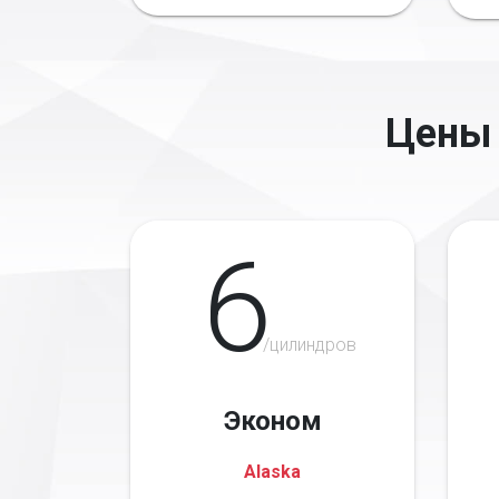
Цены 
6
/цилиндров
Эконом
Alaska