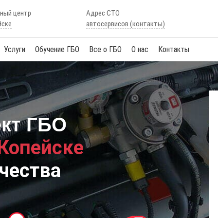
сный центр
Адрес СТО
йске
автосервисов (контакты)
Услуги
Обучение ГБО
Все о ГБО
О нас
Контакты
ект ГБО
 Копейске
чества