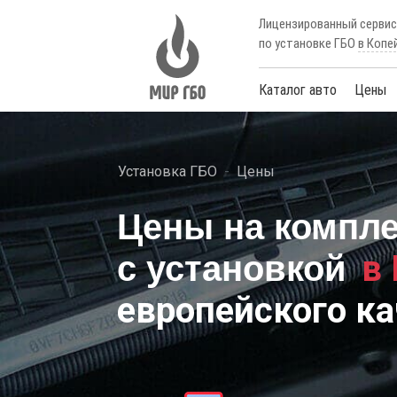
Лицензированный серви
по установке ГБО
в Копе
Каталог авто
Цены
Установка ГБО
Цены
Цены на компл
в
с установкой
европейского ка