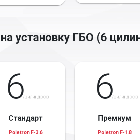
на установку ГБО (6 цили
6
6
/цилиндров
/цилиндров
Стандарт
Премиум
Poletron F-3.6
Poletron F-1.8