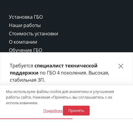
Установка ГБО
Наши работы
Стоимость установки
О компании
Обучение ГБО
Контакты
Требуется
специалист технической
Карта сайта
поддержки
по ГБО 4 поколения. Высокая,
Политика конфиденциальности
стабильная ЗП.
Политика cookie
Отправьте своё резюме в форме ниже 👇
Мы используем файлы cookie для аналитики и улучшения
работы сайта. Нажимая «Принять», вы соглашаетесь с их
Откликнуться на вакансию
использованием.
Принять
Подробнее