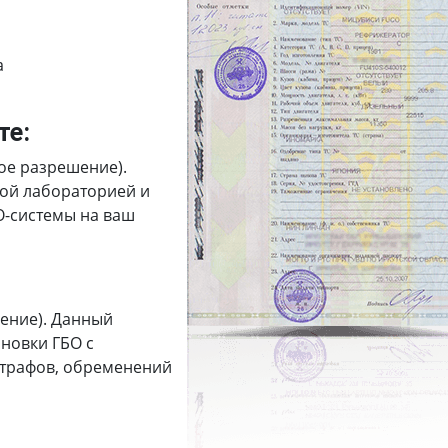
а
те:
ое разрешение).
ной лабораторией и
О-системы на ваш
ение). Данный
новки ГБО с
штрафов, обременений