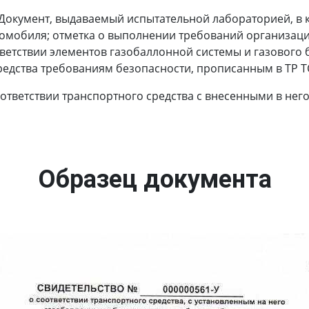
Документ, выдаваемый испытательной лабораторией, в 
томобиля; отметка о выполнении требований организаци
ветствии элементов газобаллонной системы и газового 
редства требованиям безопасности, прописанным в ТР ТС
оответствии транспортного средства с внесенными в не
Образец документа