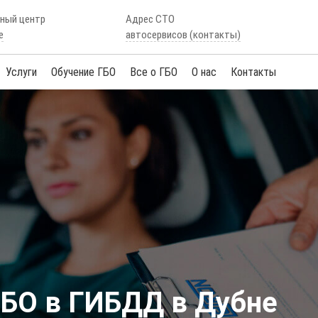
сный центр
Адрес СТО
е
автосервисов (контакты)
Услуги
Обучение ГБО
Все о ГБО
О нас
Контакты
БО в ГИБДД в Дубне