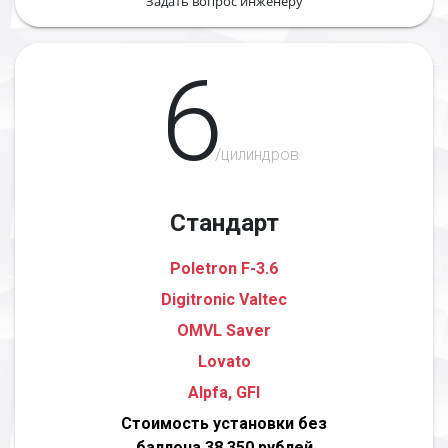
Задать вопрос инженеру
6
/цилиндров
Стандарт
Poletron F-3.6
Digitronic Valtec
OMVL Saver
Lovato
Alpfa, GFI
Стоимость установки без
баллона 38 350 рублей