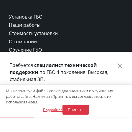
Установка ГБО
Наши работы
Стоимость установки
О компании
Обучение ГБО
Контакты
Требуется
специалист технической
Карта сайта
поддержки
по ГБО 4 поколения. Высокая,
Политика конфиденциальности
стабильная ЗП.
Политика cookie
Отправьте своё резюме в форме ниже 👇
Мы используем файлы cookie для аналитики и улучшения
работы сайта. Нажимая «Принять», вы соглашаетесь с их
Откликнуться на вакансию
использованием.
Принять
Подробнее