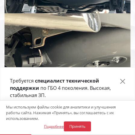
Требуется
специалист технической
поддержки
по ГБО 4 поколения. Высокая,
стабильная ЗП.
Отправьте своё резюме в форме ниже 👇
Мы используем файлы cookie для аналитики и улучшения
работы сайта. Нажимая «Принять», вы соглашаетесь с их
Откликнуться на вакансию
использованием.
Принять
Подробнее