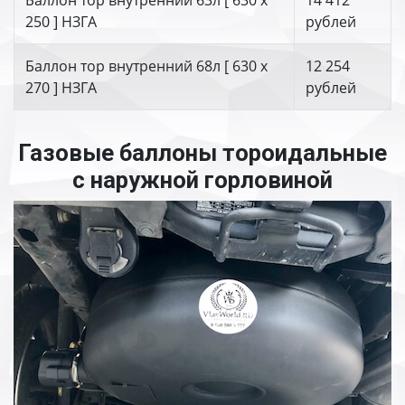
Баллон тор внутренний 63л [ 630 х
14 412
250 ] НЗГА
рублей
Баллон тор внутренний 68л [ 630 х
12 254
270 ] НЗГА
рублей
Газовые баллоны тороидальные
с наружной горловиной