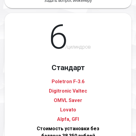
Задать вопрос инженеру
6
/цилиндров
Стандарт
Poletron F-3.6
Digitronic Valtec
OMVL Saver
Lovato
Alpfa, GFI
Стоимость установки без
баллона 38 350 рублей