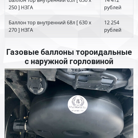
Баллон тор внутренний 63л [ 630 х
14 412
250 ] НЗГА
рублей
Баллон тор внутренний 68л [ 630 х
12 254
270 ] НЗГА
рублей
Газовые баллоны тороидальные
с наружной горловиной