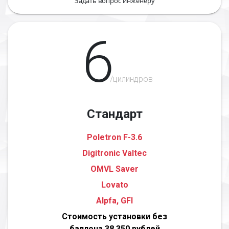
Задать вопрос инженеру
6
/цилиндров
Стандарт
Poletron F-3.6
Digitronic Valtec
OMVL Saver
Lovato
Alpfa, GFI
Стоимость установки без
баллона 38 350 рублей