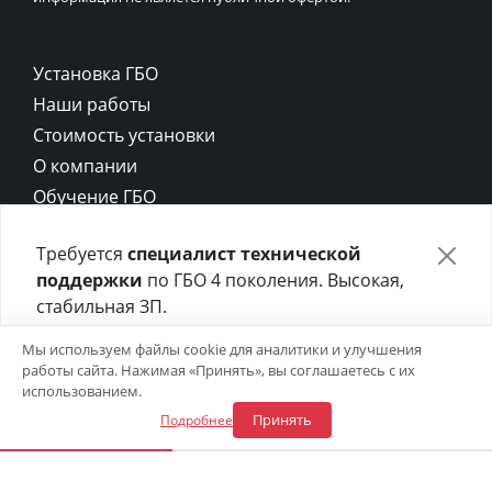
Установка ГБО
Наши работы
Стоимость установки
О компании
Обучение ГБО
Контакты
Требуется
специалист технической
Карта сайта
поддержки
по ГБО 4 поколения. Высокая,
Политика конфиденциальности
стабильная ЗП.
Политика cookie
Отправьте своё резюме в форме ниже 👇
Мы используем файлы cookie для аналитики и улучшения
работы сайта. Нажимая «Принять», вы соглашаетесь с их
Откликнуться на вакансию
использованием.
Принять
Подробнее