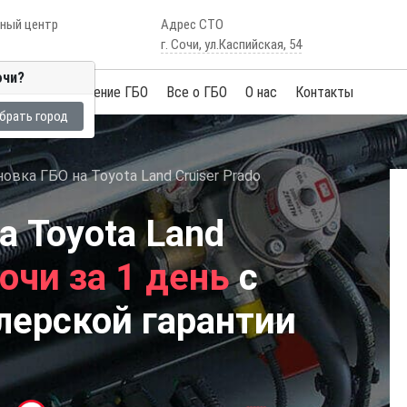
сный центр
Адрес СТО
г. Сочи, ул.Каспийская, 54
очи?
Услуги
Обучение ГБО
Все о ГБО
О нас
Контакты
брать город
овка ГБО на Toyota Land Cruiser Prado
а Toyota Land
очи за 1 день
с
лерской гарантии