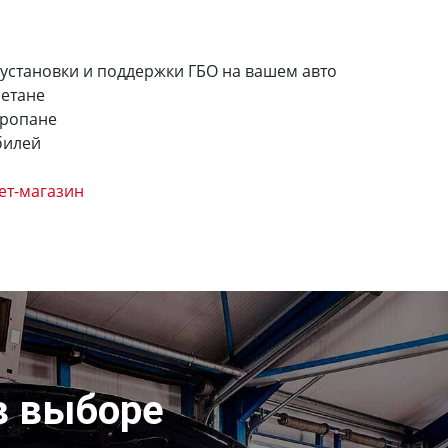
 установки и поддержки ГБО на вашем авто
метане
пропане
билей
ет-магазин
в выборе