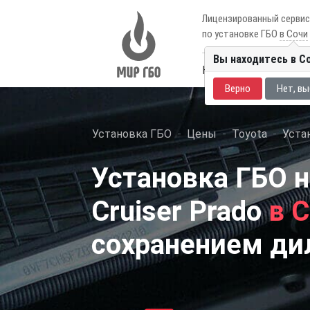
Лицензированный серви
по установке ГБО
в Сочи
Вы находитесь в С
Каталог авто
Цены
Верно
Нет, вы
Установка ГБО
Цены
Toyota
Устан
Установка ГБО н
Cruiser Prado
в С
сохранением ди