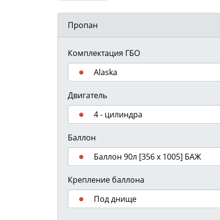
Пропан
Комплектация ГБО
Alaska
Двигатель
4 - цилиндра
Баллон
Баллон 90л [356 х 1005] БАЖ
Крепление баллона
Под днище