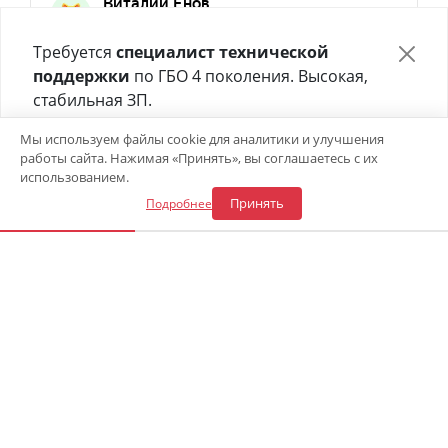
Требуется
специалист технической
поддержки
по ГБО 4 поколения. Высокая,
стабильная ЗП.
Отправьте своё резюме в форме ниже 👇
Мы используем файлы cookie для аналитики и улучшения
работы сайта. Нажимая «Принять», вы соглашаетесь с их
Откликнуться на вакансию
использованием.
Принять
Подробнее