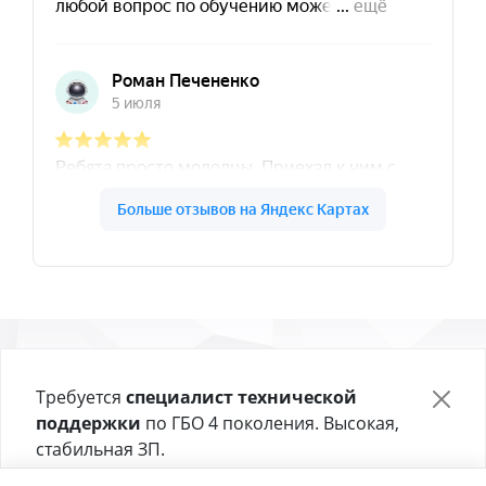
«Центр газового оборудования»
Требуется
специалист технической
поддержки
по ГБО 4 поколения. Высокая,
стабильная ЗП.
Адрес СТО в Сочи
:
ул. Каспийская 54а
—
8 (900) 241-43-30
Отправьте своё резюме в форме ниже 👇