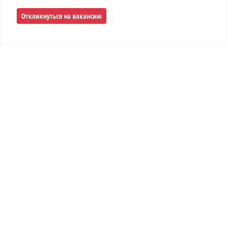
Откликнуться на вакансию
«Центр газового оборудования»
Адрес СТО в Сочи
:
ул. Каспийская 54а
—
8 (900) 241-43-30