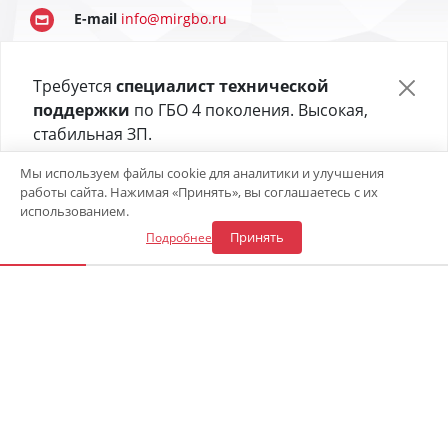
E-mail
info@mirgbo.ru
Оставить заявку
Требуется
специалист технической
поддержки
по ГБО 4 поколения. Высокая,
стабильная ЗП.
Отправьте своё резюме в форме ниже 👇
Мы используем файлы cookie для аналитики и улучшения
работы сайта. Нажимая «Принять», вы соглашаетесь с их
Откликнуться на вакансию
использованием.
Принять
Подробнее
Отдел продаж
8 (900) 241-43-30
© 2018 - 2026
«Центр газового оборудования»
Вы можете оплатить услуги наличными, либо с помощью
банковской карты, так же возможна оплата в рассрочку.
Более подробно в разделе
способы оплаты
.