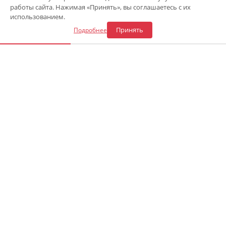
работы сайта. Нажимая «Принять», вы соглашаетесь с их
Откликнуться на вакансию
использованием.
Принять
Подробнее
«Центр газового оборудования»
Адрес СТО в Сочи
:
ул. Каспийская 54а
—
8 (900) 241-43-30