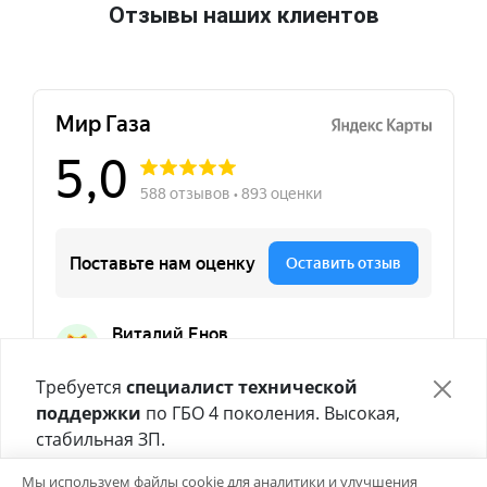
Отзывы наших клиентов
Требуется
специалист технической
поддержки
по ГБО 4 поколения. Высокая,
стабильная ЗП.
Отправьте своё резюме в форме ниже 👇
Мы используем файлы cookie для аналитики и улучшения