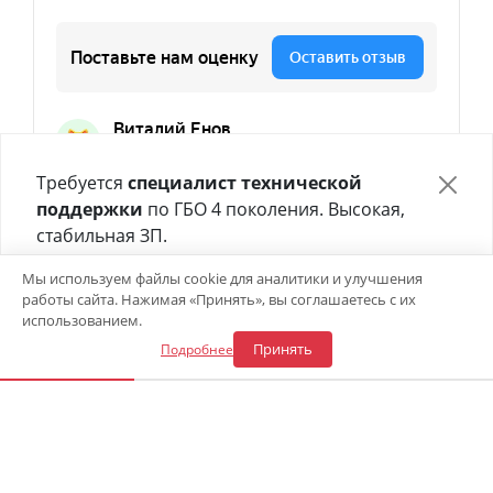
Требуется
специалист технической
поддержки
по ГБО 4 поколения. Высокая,
стабильная ЗП.
Отправьте своё резюме в форме ниже 👇
Мы используем файлы cookie для аналитики и улучшения
работы сайта. Нажимая «Принять», вы соглашаетесь с их
Откликнуться на вакансию
использованием.
Принять
Подробнее