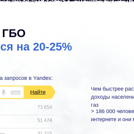
у ГБО
в Смоленске
ся на 20-25%
а запросов в Yandex:
Чем быстрее рас
Найти
доходы населени
газ
73 654
> 186 000 челов
интернете и они
51 474
31 215