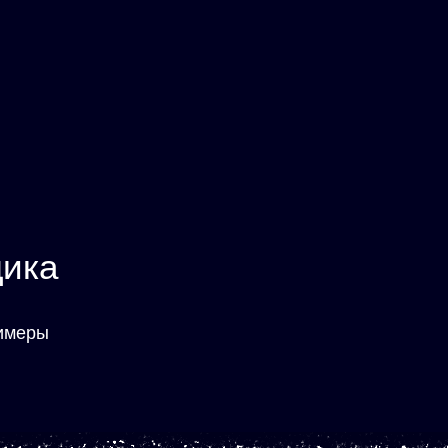
дика
римеры