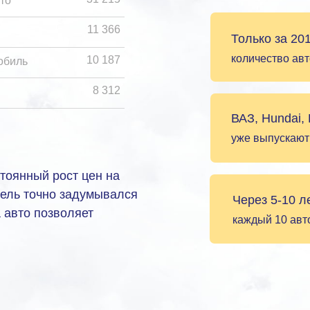
то
11 366
Только за 20
количество авт
10 187
обиль
8 312
ВАЗ, Hundai,
уже выпускают
стоянный рост цен на
тель точно задумывался
Через 5-10 л
а авто позволяет
каждый 10 авто