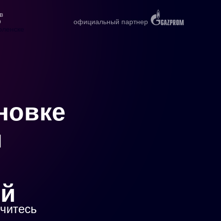
в
О
официальный партнер
оленске
новке
й
ей
учитесь