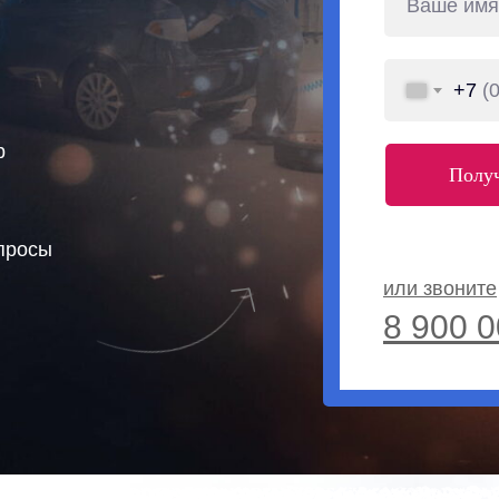
+7
p
Получ
опросы
или звоните
8 900 0