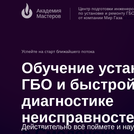
Центр подготовки инженеро
Академия
по установке и ремонту ГБ
Мастеров
от компании Мир Газа
в См
Успейте на старт ближайшего потока
Обучение уста
ГБО и быстро
диагностике
неисправност
Действительно всё поймете и на
в Смоленске