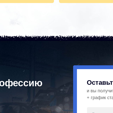
рофессию
Оставьт
и вы получи
+ график ст