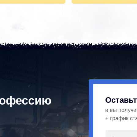
рофессию
Оставьт
и вы получи
+ график ст