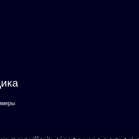
дика
римеры