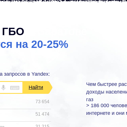
у ГБО
в Саратове
ся на 20-25%
а запросов в Yandex:
Чем быстрее рас
Найти
доходы населени
газ
73 654
> 186 000 челов
интернете и они
51 474
31 215