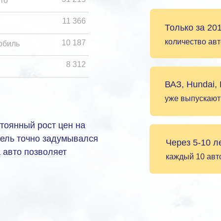
то
11 366
Только за 20
количество авт
10 187
обиль
8 312
ВАЗ, Hundai,
уже выпускают
стоянный рост цен на
тель точно задумывался
Через 5-10 л
а авто позволяет
каждый 10 авто