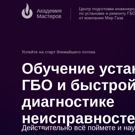
Центр подготовки инженеро
Академия
по установке и ремонту ГБ
Мастеров
от компании Мир Газа
в Са
Успейте на старт ближайшего потока
Обучение уста
ГБО и быстро
диагностике
неисправност
Действительно всё поймете и на
в Саратове