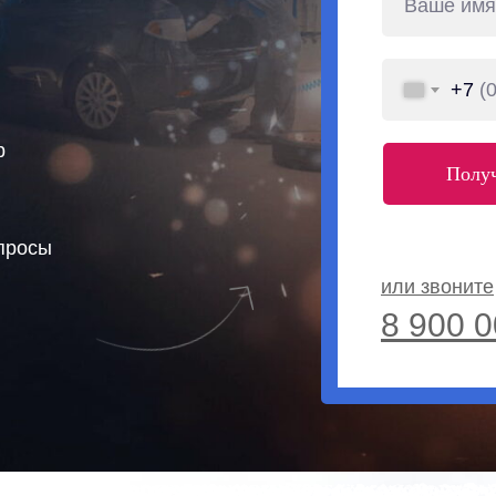
+7
p
Получ
опросы
или звоните
8 900 0