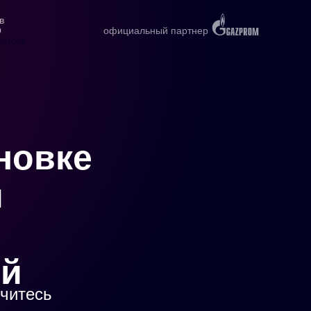
в
О
официальный партнер
ратове
новке
й
ей
учитесь