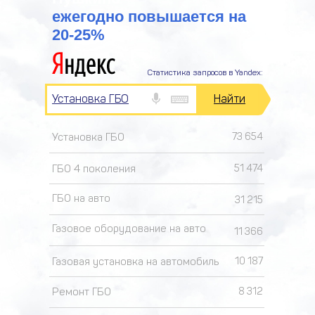
ежегодно повышается на
20-25%
Статистика запросов в Yandex:
Установка ГБО
Найти
Установка ГБО
73 654
ГБО 4 поколения
51 474
ГБО на авто
31 215
Газовое оборудование на авто
11 366
Газовая установка на автомобиль
10 187
Ремонт ГБО
8 312