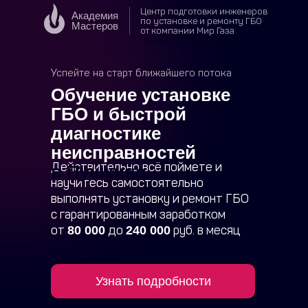
Центр подготовки инженеров
Академия
по установке и ремонту ГБО
Мастеров
от компании Мир Газа
в
Пушкино
Успейте на старт ближайшего потока
Обучение установке
ГБО и быстрой
диагностике
неисправностей
Действительно всё поймете и
в Пушкино
научитесь самостоятельно
выполнять установку и ремонт ГБО
с гарантированным заработком
от
до
руб. в месяц
80 000
240 000
Узнать подробности