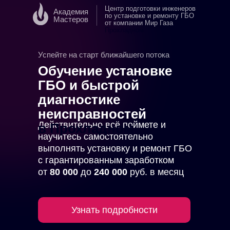
Центр подготовки инженеров
Академия
по установке и ремонту ГБО
Мастеров
от компании Мир Газа
в
Прохладном
Успейте на старт ближайшего потока
Обучение установке
ГБО и быстрой
диагностике
неисправностей
Действительно всё поймете и
в Прохладном
научитесь самостоятельно
выполнять установку и ремонт ГБО
с гарантированным заработком
от
80 000
до
240 000
руб. в месяц
Узнать подробности