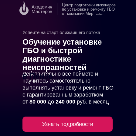
Центр подготовки инженеров
Академия
по установке и ремонту ГБО
Мастеров
от компании Мир Газа
в Пензе
Успейте на старт ближайшего потока
Обучение установке
ГБО и быстрой
диагностике
неисправностей
Действительно всё поймете и
в Пензе
научитесь самостоятельно
выполнять установку и ремонт ГБО
с гарантированным заработком
от
80 000
до
240 000
руб. в месяц
Узнать подробности