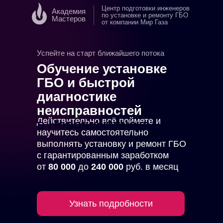
Центр подготовки инженеров
Академия
по установке и ремонту ГБО
Мастеров
от компании Мир Газа
в
Новошахтинске
Успейте на старт ближайшего потока
Обучение установке
ГБО и быстрой
диагностике
неисправностей
Действительно всё поймете и
в Новошахтинске
научитесь самостоятельно
выполнять установку и ремонт ГБО
с гарантированным заработком
от
80 000
до
240 000
руб. в месяц
Узнать подробности