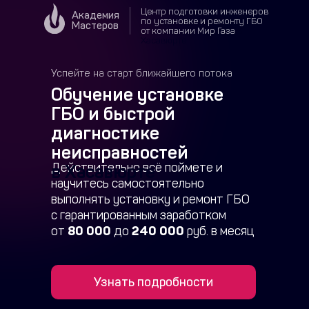
Центр подготовки инженеров
Академия
по установке и ремонту ГБО
Мастеров
от компании Мир Газа
в
Хасавюрте
Успейте на старт ближайшего потока
Обучение установке
ГБО и быстрой
диагностике
неисправностей
Действительно всё поймете и
в Хасавюрте
научитесь самостоятельно
выполнять установку и ремонт ГБО
с гарантированным заработком
от
80 000
до
240 000
руб. в месяц
Узнать подробности