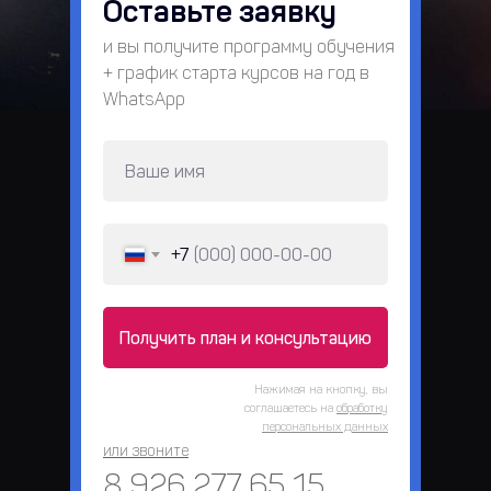
Оставьте заявку
и вы получите программу обучения
+ график старта курсов на год в
WhatsApp
+7
Получить план и консультацию
Нажимая на кнопку, вы
соглашаетесь на
обработку
персональных данных
или звоните
8 926 277 65 15