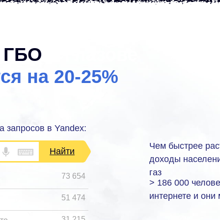
у ГБО
в Глазове
ся на 20-25%
а запросов в Yandex:
Чем быстрее рас
Найти
доходы населени
газ
73 654
> 186 000 челов
интернете и они
51 474
31 215