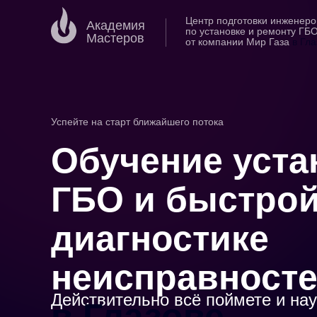
Центр подготовки инженеро
Академия
по установке и ремонту ГБ
Мастеров
от компании Мир Газа
в Гла
Успейте на старт ближайшего потока
Обучение уста
ГБО и быстро
диагностике
неисправност
Действительно всё поймете и на
в Глазове