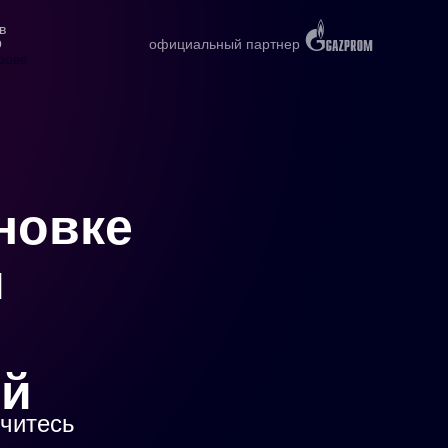
в
О
официальный партнер
зове
новке
й
ей
учитесь