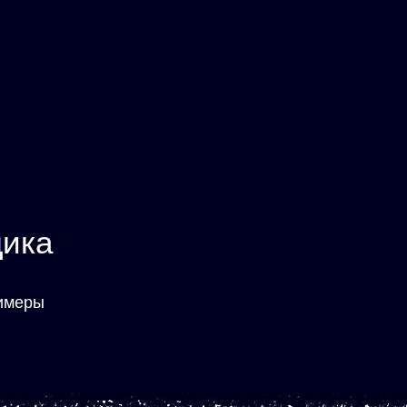
дика
римеры