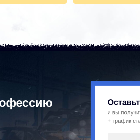
рофессию
Оставьт
и вы получи
+ график ст