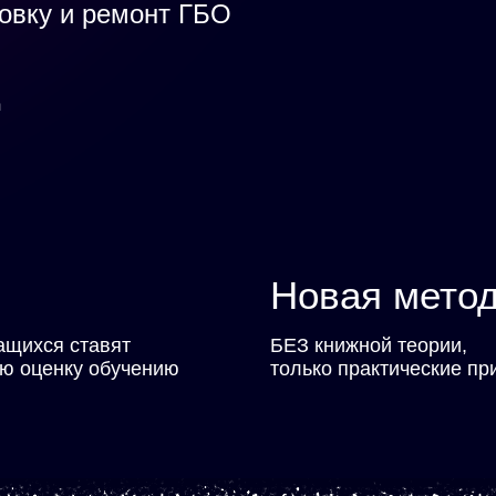
овку и ремонт ГБО
ц
Новая мето
чащихся ставят
БЕЗ книжной теории,
ю оценку обучению
только практические п