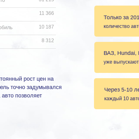
то
11 366
Только за 20
количество авт
10 187
обиль
8 312
ВАЗ, Hundai,
уже выпускают
стоянный рост цен на
тель точно задумывался
Через 5-10 л
а авто позволяет
каждый 10 авто