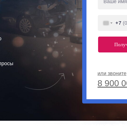
+7
p
Получ
опросы
или звоните
8 900 0