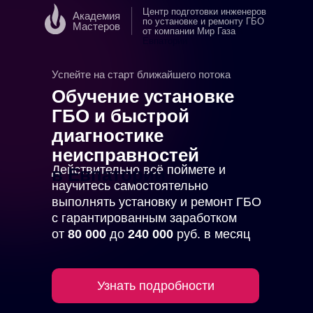
Центр подготовки инженеров
Академия
по установке и ремонту ГБО
Мастеров
от компании Мир Газа
в
Евпатории
Успейте на старт ближайшего потока
Обучение установке
ГБО и быстрой
диагностике
неисправностей
Действительно всё поймете и
в Евпатории
научитесь самостоятельно
выполнять установку и ремонт ГБО
с гарантированным заработком
от
80 000
до
240 000
руб. в месяц
Узнать подробности