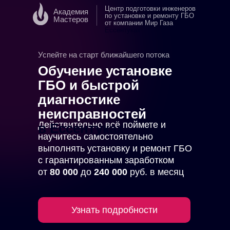
Центр подготовки инженеров
Академия
по установке и ремонту ГБО
Мастеров
от компании Мир Газа
в
Ессентуках
Успейте на старт ближайшего потока
Обучение установке
ГБО и быстрой
диагностике
неисправностей
Действительно всё поймете и
в Ессентуках
научитесь самостоятельно
выполнять установку и ремонт ГБО
с гарантированным заработком
от
80 000
до
240 000
руб. в месяц
Узнать подробности