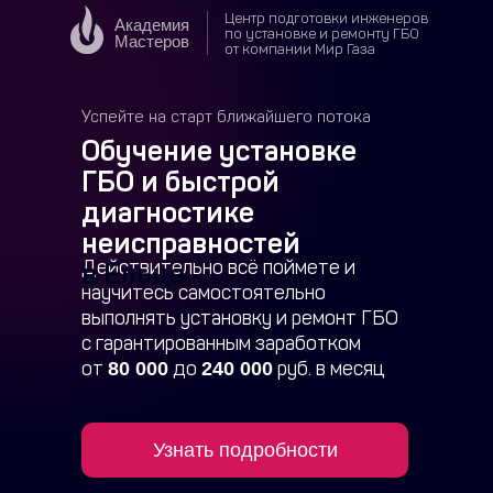
Центр подготовки инженеров
Академия
по установке и ремонту ГБО
Мастеров
от компании Мир Газа
в Ельце
Успейте на старт ближайшего потока
Обучение установке
ГБО и быстрой
диагностике
неисправностей
Действительно всё поймете и
в Ельце
научитесь самостоятельно
выполнять установку и ремонт ГБО
с гарантированным заработком
от
до
руб. в месяц
80 000
240 000
Узнать подробности