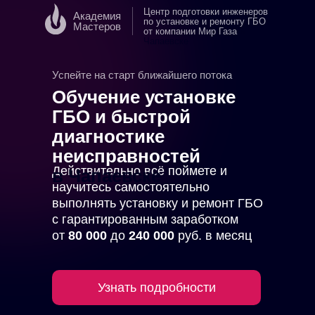
Центр подготовки инженеров
Академия
по установке и ремонту ГБО
Мастеров
от компании Мир Газа
в
Чапаевске
Успейте на старт ближайшего потока
Обучение установке
ГБО и быстрой
диагностике
неисправностей
Действительно всё поймете и
в Чапаевске
научитесь самостоятельно
выполнять установку и ремонт ГБО
с гарантированным заработком
от
80 000
до
240 000
руб. в месяц
Узнать подробности