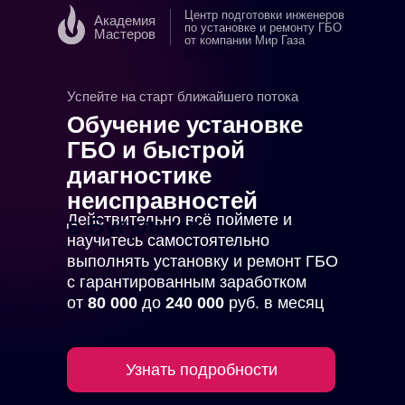
Центр подготовки инженеров
Академия
по установке и ремонту ГБО
Мастеров
от компании Мир Газа
в
Бугульме
Успейте на старт ближайшего потока
Обучение установке
ГБО и быстрой
диагностике
неисправностей
Действительно всё поймете и
в Бугульме
научитесь самостоятельно
выполнять установку и ремонт ГБО
с гарантированным заработком
от
80 000
до
240 000
руб. в месяц
Узнать подробности