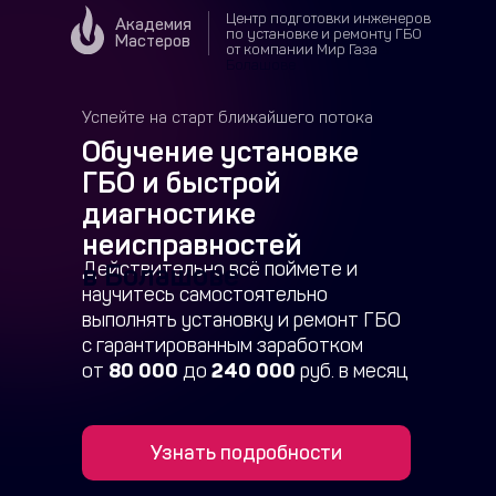
Центр подготовки инженеров
Академия
по установке и ремонту ГБО
Мастеров
от компании Мир Газа
в
Болашове
Успейте на старт ближайшего потока
Обучение установке
ГБО и быстрой
диагностике
неисправностей
Действительно всё поймете и
в Болашове
научитесь самостоятельно
выполнять установку и ремонт ГБО
с гарантированным заработком
от
80 000
до
240 000
руб. в месяц
Узнать подробности