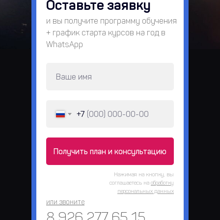
Оставьте заявку
и вы получите программу обучения
+ график старта курсов на год в
WhatsApp
+7
Получить план и консультацию
Нажимая на кнопку, вы
соглашаетесь на
обработку
персональных данных
или звоните
8 926 277 65 15