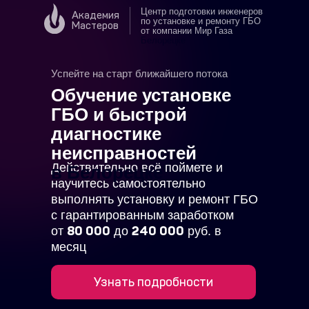
Центр подготовки инженеров
Академия
по установке и ремонту ГБО
Мастеров
от компании Мир Газа
в
Белорецке
Успейте на старт ближайшего потока
Обучение установке
ГБО и быстрой
диагностике
неисправностей
Действительно всё поймете и
в Белорецке
научитесь самостоятельно
выполнять установку и ремонт ГБО
с гарантированным заработком
80 000
240 000
от
до
руб. в
месяц
Узнать подробности