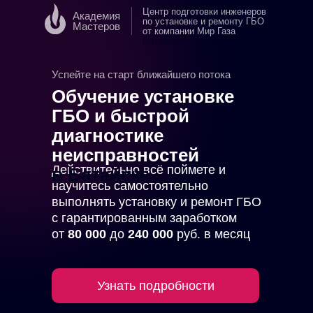
Центр подготовки инженеров
Академия
по установке и ремонту ГБО
Мастеров
от компании Мир Газа
в
Батайске
Успейте на старт ближайшего потока
Обучение установке
ГБО и быстрой
диагностике
неисправностей
Действительно всё поймете и
в Батайске
научитесь самостоятельно
выполнять установку и ремонт ГБО
с гарантированным заработком
от
80 000
до
240 000
руб. в месяц
Узнать подробности