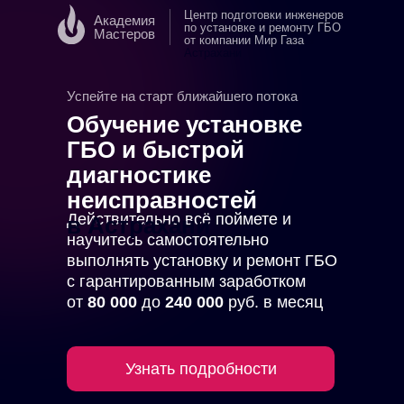
Центр подготовки инженеров
Академия
по установке и ремонту ГБО
Мастеров
от компании Мир Газа
в
Астрахани
Успейте на старт ближайшего потока
Обучение установке
ГБО и быстрой
диагностике
неисправностей
Действительно всё поймете и
в Астрахани
научитесь самостоятельно
выполнять установку и ремонт ГБО
с гарантированным заработком
от
80 000
до
240 000
руб. в месяц
Узнать подробности